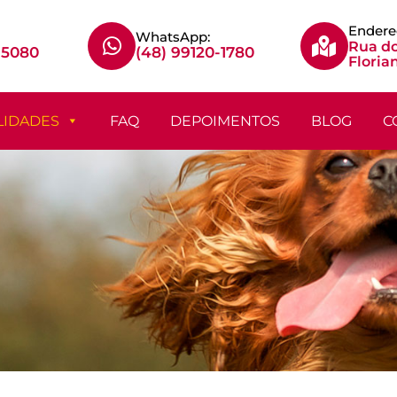
Endere
WhatsApp:
Rua do
-5080
(48) 99120-1780
Floria
LIDADES
FAQ
DEPOIMENTOS
BLOG
C