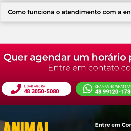
Como funciona o atendimento com a end
Quer agendar um horário p
Entre em contato co
LIGAR AGORA
CHAMAR NO WHATSAP
48 3050-5080
48 99120-178
Entre em Con