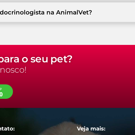
ocrinologista na AnimalVet?
ara o seu pet?
nosco!
P
0
tato:
Veja mais: