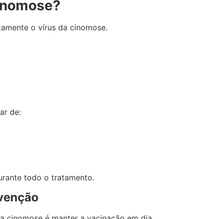
cinomose?
tamente o vírus da cinomose.
ar de:
rante todo o tratamento.
evenção
ra cinomose é manter a vacinação em dia.