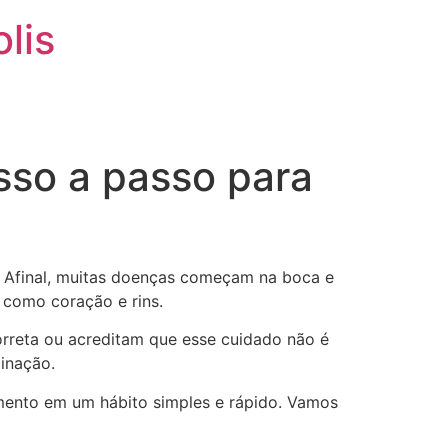
olis
BLOG
CONTATO
sso a passo para
. Afinal, muitas doenças começam na boca e
 como coração e rins.
orreta ou acreditam que esse cuidado não é
cinação.
mento em um hábito simples e rápido. Vamos