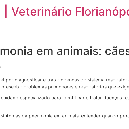
 | Veterinário Florianóp
ESPECIALIDADES
FAQ
DEPOIMENTOS
onia em animais: cães,
s
vel por diagnosticar e tratar doenças do sistema respirat
 apresentar problemas pulmonares e respiratórios que exi
o cuidado especializado para identificar e tratar doenças r
is sintomas da pneumonia em animais, entender quando pro