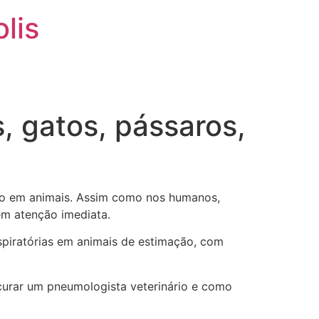
olis
BLOG
CONTATO
 gatos, pássaros,
ório em animais. Assim como nos humanos,
gem atenção imediata.
espiratórias em animais de estimação, com
curar um pneumologista veterinário e como