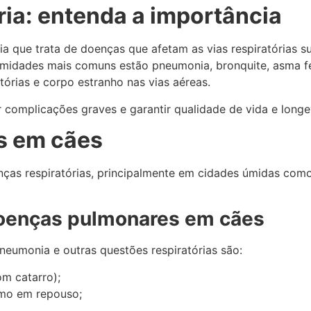
ia: entenda a importância
a que trata de doenças que afetam as vias respiratórias supe
rmidades mais comuns estão pneumonia, bronquite, asma fel
atórias e corpo estranho nas vias aéreas.
r complicações graves e garantir qualidade de vida e longe
s em cães
nças respiratórias, principalmente em cidades úmidas como
doenças pulmonares em cães
neumonia e outras questões respiratórias são:
om catarro);
mo em repouso;