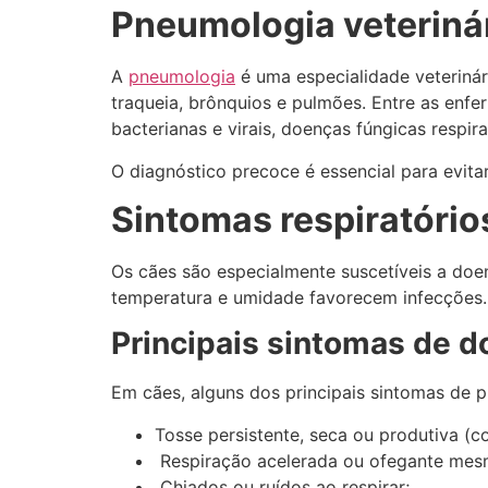
Pneumologia veterinár
A
pneumologia
é uma especialidade veterinári
traqueia, brônquios e pulmões. Entre as enfe
bacterianas e virais, doenças fúngicas respir
O diagnóstico precoce é essencial para evita
Sintomas respiratório
Os cães são especialmente suscetíveis a doe
temperatura e umidade favorecem infecções.
Principais sintomas de 
Em cães, alguns dos principais sintomas de p
Tosse persistente, seca ou produtiva (c
Respiração acelerada ou ofegante mes
Chiados ou ruídos ao respirar;