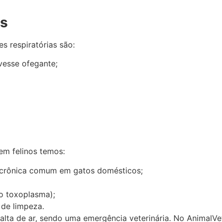
os
es respiratórias são:
vesse ofegante;
em felinos temos:
a crônica comum em gatos domésticos;
o toxoplasma);
 de limpeza.
falta de ar, sendo uma emergência veterinária. No AnimalVet